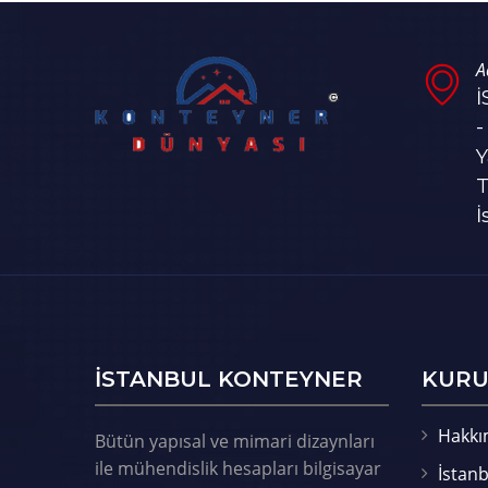
A
-
Y
T
İ
ISTANBUL KONTEYNER
KURU
Hakkı
Bütün yapısal ve mimari dizaynları
ile mühendislik hesapları bilgisayar
İstanb