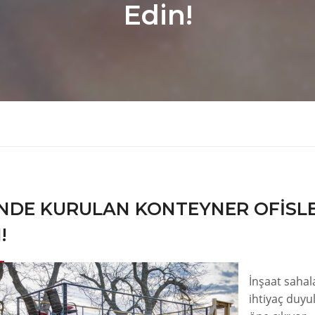
Edin!
ÜNDE KURULAN KONTEYNER OFISL
!
İnşaat sahal
ihtiyaç duyu