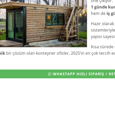
öne çıkıyor.
1 günde kur
hem de
iş 
Hazır olarak 
sistemleriyle
yapısı sayesi
Kısa sürede 
ik
bir çözüm olan konteyner ofisler, 2025’in en çok tercih ed
WHASTAPP HIZLI SİPARİŞ / DET