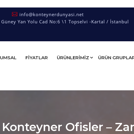
info@konteynerdunyasi.net
üney Yan Yolu Cad No:6 \1 Topselvi -Kartal / İstanbul
UMSAL
FIYATLAR
ÜRÜNLERİMİZ
ÜRÜN GRUPLAR
 Konteyner Ofisler – Z