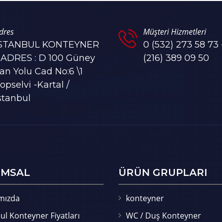
dres
Müşteri Hizmetleri
İSTANBUL KONTEYNER
0 (532) 273 58 73 
 ADRES : D 100 Güney
(216) 389 09 50
an Yolu Cad No:6 \1
opselvi -Kartal /
stanbul
MSAL
ÜRÜN GRUPLARI
mızda
konteyner
ul Konteyner Fiyatları
WC / Duş Konteyner