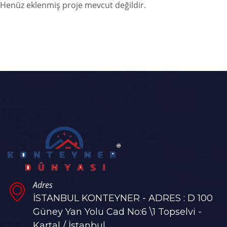
Henüz eklenmiş proje mevcut değildir.
Adres
İSTANBUL KONTEYNER - ADRES : D 100
Güney Yan Yolu Cad No:6 \1 Topselvi -
Kartal / İstanbul