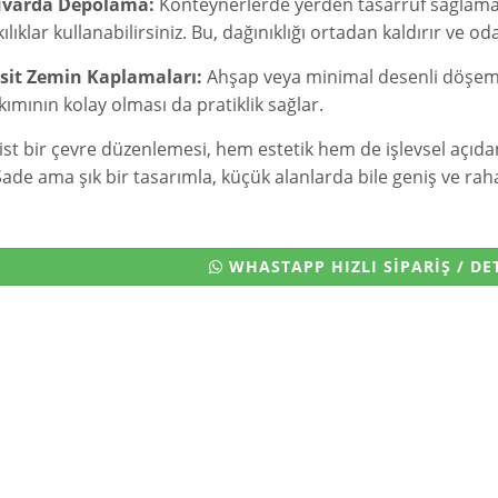
varda Depolama:
Konteynerlerde yerden tasarruf sağlamak i
ılıklar kullanabilirsiniz. Bu, dağınıklığı ortadan kaldırır ve o
sit Zemin Kaplamaları:
Ahşap veya minimal desenli döşeme
kımının kolay olması da pratiklik sağlar.
st bir çevre düzenlemesi, hem estetik hem de işlevsel açıda
 Sade ama şık bir tasarımla, küçük alanlarda bile geniş ve raha
WHASTAPP HIZLI SİPARİŞ / DET