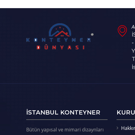
A
-
Y
T
İ
ISTANBUL KONTEYNER
KURU
Hakkı
Bütün yapısal ve mimari dizaynları