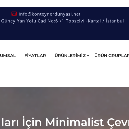
info@konteynerdunyasi.net
üney Yan Yolu Cad No:6 \1 Topselvi -Kartal / İstanbul
UMSAL
FIYATLAR
ÜRÜNLERİMİZ
ÜRÜN GRUPLAR
ları İçin Minimalist Çe