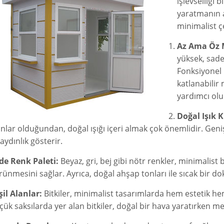
işlevselliği
yaratmanın a
minimalist ç
Az Ama Öz 
yüksek, sade
Fonksiyonel 
katlanabilir
yardımcı olu
Doğal Işık 
anlar olduğundan, doğal ışığı içeri almak çok önemlidir. Gen
aydınlık gösterir.
de Renk Paleti:
Beyaz, gri, bej gibi nötr renkler, minimalist
rünmesini sağlar. Ayrıca, doğal ahşap tonları ile sıcak bir d
şil Alanlar:
Bitkiler, minimalist tasarımlarda hem estetik he
çük saksılarda yer alan bitkiler, doğal bir hava yaratırken me