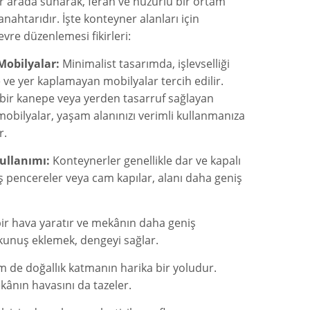
 bir arada sunarak, ferah ve huzurlu bir ortam
nahtarıdır. İşte konteyner alanları için
evre düzenlemesi fikirleri:
Mobilyalar:
Minimalist tasarımda, işlevselliği
 ve yer kaplamayan mobilyalar tercih edilir.
bir kanepe veya yerden tasarruf sağlayan
 mobilyalar, yaşam alanınızı verimli kullanmanıza
r.
Kullanımı:
Konteynerler genellikle dar ve kapalı
iş pencereler veya cam kapılar, alanı daha geniş
 bir hava yaratır ve mekânın daha geniş
okunuş eklemek, dengeyi sağlar.
m de doğallık katmanın harika bir yoludur.
kânın havasını da tazeler.