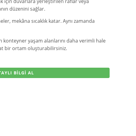
çin duvarlara yerleştirilen raflar veya
danın düzenini sağlar.
ler, mekâna sıcaklık katar. Aynı zamanda
n konteyner yaşam alanlarını daha verimli hale
t bir ortam oluşturabilirsiniz.
AYLI BİLGİ AL