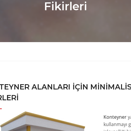
Fikirleri
TEYNER ALANLARI İÇIN MINIMALI
RLERI
Konteyner
y
kullanmayı ge