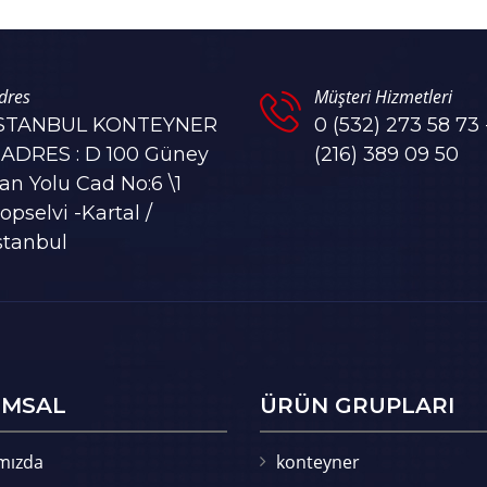
dres
Müşteri Hizmetleri
İSTANBUL KONTEYNER
0 (532) 273 58 73 
 ADRES : D 100 Güney
(216) 389 09 50
an Yolu Cad No:6 \1
opselvi -Kartal /
stanbul
MSAL
ÜRÜN GRUPLARI
mızda
konteyner