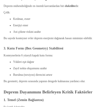
Deprem mühendisliğinde en önemli kavramlardan biri
duktilite
dir.
Çelik:
Kırılmaz, esner
Enerjiyi emer
Ani çökme riskini azaltır
Bu sayede konteyner evler deprem enerjisini dağıtarak hasarı minimize edebilir.
3. Kutu Form (Box Geometry) Stabilitesi
Konteynerlerin 6 yüzeyli kapalı kutu formu:
Yükleri eşit dağıtır
Zayıf nokta oluşumunu azaltır
Burulma (torsiyon) direncini artırır
Bu geometri, deprem sırasında yapının dengede kalmasına yardımcı olur.
Deprem Dayanımını Belirleyen Kritik Faktörler
1. Temel (Zemin Bağlantısı)
En kritik faktördür.