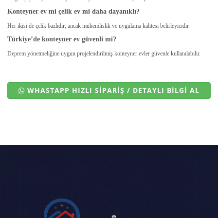
Konteyner ev mi çelik ev mi daha dayanıklı?
Her ikisi de çelik bazlıdır, ancak mühendislik ve uygulama kalitesi belirleyicidir.
Türkiye’de konteyner ev güvenli mi?
Deprem yönetmeliğine uygun projelendirilmiş konteyner evler güvenle kullanılabilir.
WHASTAPP HIZLI SİPARİŞ / DETAYLI BİLGİ AL