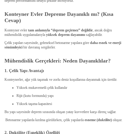
deprem performansını detaylı şekilde inceliyoruz.
Konteyner Evler Depreme Dayanıklı mı? (Kısa
Cevap)
Konteyner evler
tam anlamıyla “deprem geçirmez” değildir
, ancak doğru
mühendislik uygulamalarıyla
yüksek deprem dayanımı
sağlayabilir.
Çelik yapıları sayesinde, geleneksel betonarme yapılara göre
daha esnek ve enerji
sönümleyici
bir davranış sergilerler.
Mühendislik Gerçekleri: Neden Dayanıklılar?
1. Çelik Yapı Avantajı
Konteynerler, ağır yük taşımak ve zorlu deniz koşullarına dayanmak için üretilir.
Yüksek mukavemetli çelik kullanılır
Rijit (kutu formunda) yapı
Yüksek taşıma kapasitesi
Bu yapı sayesinde deprem sırasında oluşan yatay kuvvetlere karşı direnç sağlar.
Betonarme yapılarda kırılma görülürken, çelik yapılarda
esneme (duktilite)
oluşur.
2. Duktilite (Esneklik) Özelliği