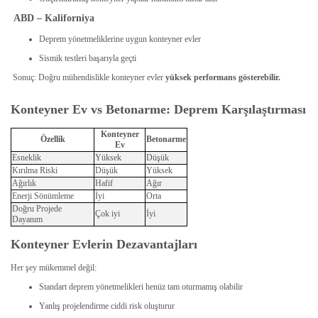
ABD – Kaliforniya
Deprem yönetmeliklerine uygun konteyner evler
Sismik testleri başarıyla geçti
Sonuç: Doğru mühendislikle konteyner evler
yüksek performans gösterebilir.
Konteyner Ev vs Betonarme: Deprem Karşılaştırması
Konteyner
Özellik
Betonarme
Ev
Esneklik
Yüksek
Düşük
Kırılma Riski
Düşük
Yüksek
Ağırlık
Hafif
Ağır
Enerji Sönümleme
İyi
Orta
Doğru Projede
Çok iyi
İyi
Dayanım
Konteyner Evlerin Dezavantajları
Her şey mükemmel değil:
Standart deprem yönetmelikleri henüz tam oturmamış olabilir
Yanlış projelendirme ciddi risk oluşturur