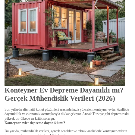
Konteyner Ev Depreme Dayanıklı mı?
Gerçek Mühendislik Verileri (2026)
Son yıllarda alternatif konut çözümleri arasında hızla yükselen konteyner evler, özellikle
dayanıklılık ve ekonomik avantajlarıyla dikkat çekiyor. Ancak Türkiye gibi deprem riski
yüksek bir ülkede en kritik soru şu:
Konteyner evler depreme dayanıklı mı?
Bu yazıda, mühendislik verileri, gerçek örnekler ve teknik analizlerle konteyner evlerin