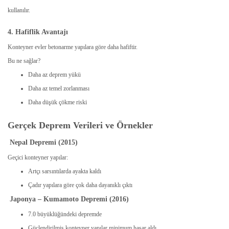
kullanılır.
4. Hafiflik Avantajı
Konteyner evler betonarme yapılara göre daha hafiftir.
Bu ne sağlar?
Daha az deprem yükü
Daha az temel zorlanması
Daha düşük çökme riski
Gerçek Deprem Verileri ve Örnekler
Nepal Depremi (2015)
Geçici konteyner yapılar:
Artçı sarsıntılarda ayakta kaldı
Çadır yapılara göre çok daha dayanıklı çıktı
Japonya – Kumamoto Depremi (2016)
7.0 büyüklüğündeki depremde
Güçlendirilmiş konteyner yapılar minimum hasar aldı