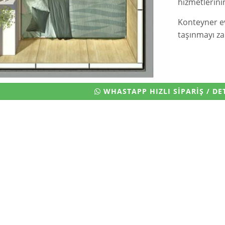
hizmetlerini
Konteyner e
taşınmayı za
WHASTAPP HIZLI SİPARİŞ / DET