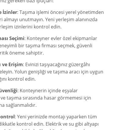
z gereken bazı ipuçları:
 İzinler
: Taşıma işlemi öncesi yerel yönetimden
leri almayı unutmayın. Yeni yerleşim alanınızda
rleşim izinlerini kontrol edin.
ası Seçimi
: Konteyner evler özel ekipmanlar
Deneyimli bir taşıma firması seçmek, güvenli
ritik öneme sahiptir.
 ve Erişim
: Evinizi taşıyacağınız güzergâhı
leyin. Yolun genişliği ve taşıma aracı için uygun
ını kontrol edin.
üvenliği
: Konteynerin içinde eşyalar
 ve taşıma sırasında hasar görmemesi için
a sağlanmalıdır.
ontrol
: Yeni yerinizde montajı yaparken tüm
dikkatle kontrol edin. Elektrik ve su gibi altyapı