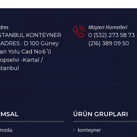
dres
Müşteri Hizmetleri
İSTANBUL KONTEYNER
0 (532) 273 58 73 
 ADRES : D 100 Güney
(216) 389 09 50
an Yolu Cad No:6 \1
opselvi -Kartal /
stanbul
MSAL
ÜRÜN GRUPLARI
mızda
konteyner