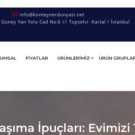
info@konteynerdunyasi.net
üney Yan Yolu Cad No:6 \1 Topselvi -Kartal / İstanbul
UMSAL
FIYATLAR
ÜRÜNLERİMİZ
ÜRÜN GRUPLAR
şıma İpuçları: Evimizi