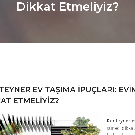
Dikkat Etmeliyiz?
EYNER EV TAŞIMA İPUÇLARI: EVI
AT ETMELIYIZ?
Konteyner e
süreci dikkat