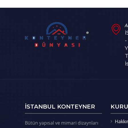
A
-
Y
T
İ
ISTANBUL KONTEYNER
KURU
Hakkı
Bütün yapısal ve mimari dizaynları