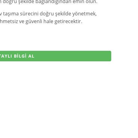
n doğru şekilde bağlandığından emin olun.
v taşıma sürecini doğru şekilde yönetmek,
hmetsiz ve güvenli hale getirecektir.
AYLI BİLGİ AL