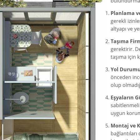
bulundurmanı
Planlama ve
gerekli izin
altyapı ve ye
Taşıma Firm
gerektirir. 
taşıma için k
Yol Durumu
önceden ince
olup olmadığ
Eşyaların G
sabitlenmeli
uygun korum
Montaj ve K
bağlantıları 