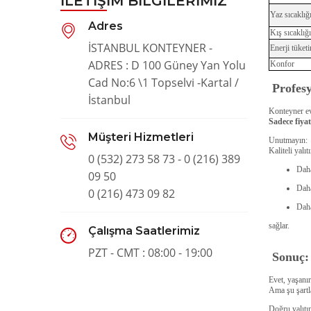
İLETIŞIM BILGILERIMIZ
Yaz sıcaklığ
Adres
Kış sıcaklığı
İSTANBUL KONTEYNER -
Enerji tüket
ADRES : D 100 Güney Yan Yolu
Konfor
Cad No:6 \1 Topselvi -Kartal /
Profes
İstanbul
Konteyner ev
Sadece fiy
Müşteri Hizmetleri
Unutmayın:
Kaliteli yalı
0 (532) 273 58 73 - 0 (216) 389
Daha
09 50
Dah
0 (216) 473 09 82
Dah
sağlar.
Çalışma Saatlerimiz
PZT - CMT : 08:00 - 19:00
Sonuç:
Evet, yaşanır
Ama şu şartl
Doğru yalıtı