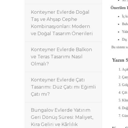
Önerilen 
Konteyner Evlerde Doğal
İç k
Taş ve Ahşap Cephe
Buha
Kombinasyonları: Modern
Yalı
ve Doğal Tasarım Önerileri
Dış
Bu sistem s
Konteyner Evlerde Balkon
ve Teras Tasarımı Nasıl
Yazın 
Olmalı?
Açık
Çatı
Konteyner Evlerde Çatı
Gölg
Tasarımı: Düz Çatı mı Eğimli
Çift
Çatı mı?
Klim
Doğr
Bungalov Evlerde Yatırım
Güne
Geri Dönüş Süresi: Maliyet,
Kira Geliri ve Kârlılık