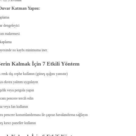
Duvar Katman Yapısı:
aplama
r dengeleyici
tım malzemesi
 kaplama
ayesinde ısı kaybı minimuma iner.
Serin Kalmak İçin 7 Etkili Yöntem
 renk dış cephe kullanın (güneş ışığını yansıtır)
ya ekstra yalıtım uygulayın
elik veya pergola yapın
 cam pencere tercih edin
a veya fan kullanın
u pencere konumlandırması ile çapraz havalandırma sağlayın
ş kırıcı paneller kullanın