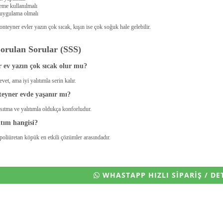
eme kullanılmalı
 uygulama olmalı
nteyner evler yazın çok sıcak, kışın ise çok soğuk hale gelebilir.
Sorulan Sorular (SSS)
 ev yazın çok sıcak olur mu?
evet, ama iyi yalıtımla serin kalır.
teyner evde yaşanır mı?
ısıtma ve yalıtımla oldukça konforludur.
ıtım hangisi?
poliüretan köpük en etkili çözümler arasındadır.
WHASTAPP HIZLI SİPARİŞ / DET