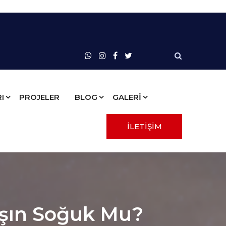
I
PROJELER
BLOG
GALERİ
İLETİŞİM
ışın Soğuk Mu?