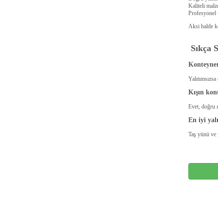
Kaliteli malz
Profesyonel
Aksi halde ko
Sıkça 
Konteyner
Yalıtımsızsa 
Kışın kon
Evet, doğru 
En iyi yal
Taş yünü ve 