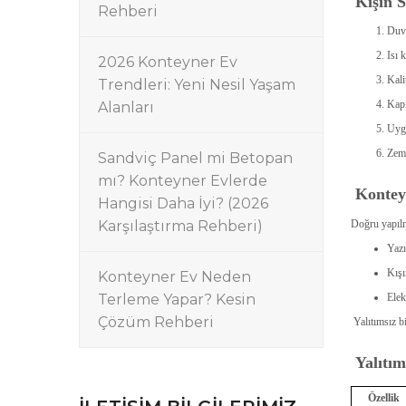
Kışın 
Rehberi
Duva
Isı 
2026 Konteyner Ev
Kali
Trendleri: Yeni Nesil Yaşam
Kapı
Alanları
Uygu
Zemi
Sandviç Panel mi Betopan
mı? Konteyner Evlerde
Kontey
Hangisi Daha İyi? (2026
Karşılaştırma Rehberi)
Doğru yapılm
Yazı
Kışı
Konteyner Ev Neden
Terleme Yapar? Kesin
Elek
Çözüm Rehberi
Yalıtımsız bi
Yalıtım
Özellik