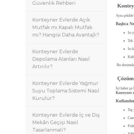
Güvenlik Rehberi
Kontey
Aynı şekilde 
Konteyner Evlerde Açık
Başlıca N
Mutfak mı Kapalı Mutfak
Isı 
mı? Hangisi Daha Avantajlı?
Tek 
Isı 
Konteyner Evlerde
Kali
Depolama Alanları Nasıl
Bu durumda ı
Artırılır?
Çözüm:
Konteyner Evlerde Yağmur
İyi haber şu 
Suyu Toplama Sistemi Nasıl
Konteyner ev
Kurulur?
Kullanılm
Taş 
Konteyner Evlerde İç ve Dış
Cam
Mekân Geçişi Nasıl
Poli
Tasarlanmalı?
XPS 