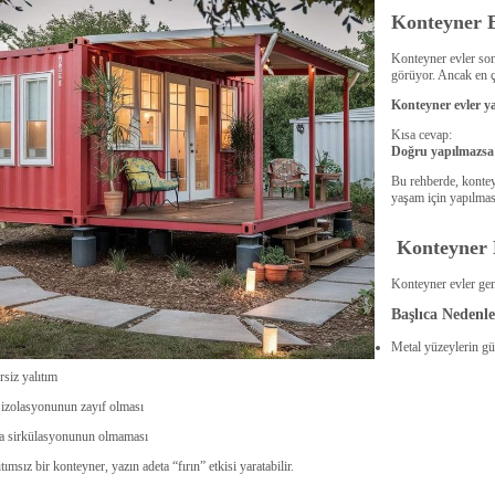
Konteyner E
Konteyner evler son
görüyor. Ancak en ç
Konteyner evler ya
Kısa cevap:
Doğru yapılmazsa e
Bu rehberde, konteyn
yaşam için yapılması
Konteyner 
Konteyner evler genell
Başlıca Nedenle
Metal yüzeylerin gü
rsiz yalıtım
 izolasyonunun zayıf olması
a sirkülasyonunun olmaması
ıtımsız bir konteyner, yazın adeta “fırın” etkisi yaratabilir.