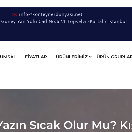
info@konteynerdunyasi.net
üney Yan Yolu Cad No:6 \1 Topselvi -Kartal / İstanbul
UMSAL
FIYATLAR
ÜRÜNLERİMİZ
ÜRÜN GRUPLAR
Yazın Sıcak Olur Mu? K