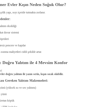
ner Evler Kışın Neden Soğuk Olur?
çelik yapı, ısıyı içeride tutmakta zorlanır.
edenler:
yalıtım eksikliği
kat duvar sistemi
köprüleri
tesiz pencere ve kapılar
sınma maliyetleri ciddi şekilde artar.
 Doğru Yalıtım ile 4 Mevsim Konfor
ki:
ler doğru yalıtım ile yazın serin, kışın sıcak olabilir.
ası Gereken Yalıtım Malzemeleri:
yünü (yüksek ısı ve ses yalıtımı)
 yünü
üretan köpük
/ EPS levhalar