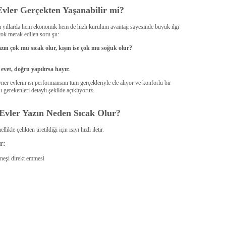
vler Gerçekten Yaşanabilir mi?
 yıllarda hem ekonomik hem de hızlı kurulum avantajı sayesinde büyük ilgi
ok merak edilen soru şu:
zın çok mu sıcak olur, kışın ise çok mu soğuk olur?
vet, doğru yapılırsa hayır.
er evlerin ısı performansını tüm gerçekleriyle ele alıyor ve konforlu bir
 gerekenleri detaylı şekilde açıklıyoruz.
Evler Yazın Neden Sıcak Olur?
ikle çelikten üretildiği için ısıyı hızlı iletir.
r:
neşi direkt emmesi