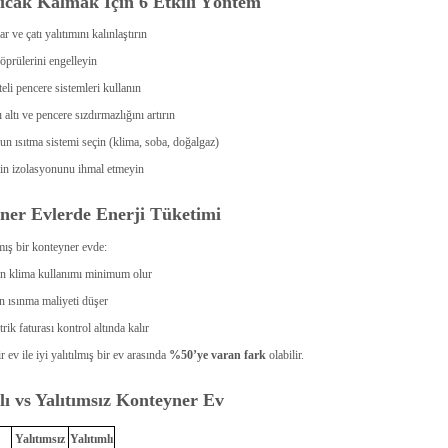
Sıcak Kalmak İçin 6 Etkili Yöntem
r ve çatı yalıtımını kalınlaştırın
köprülerini engelleyin
teli pencere sistemleri kullanın
 altı ve pencere sızdırmazlığını artırın
n ısıtma sistemi seçin (klima, soba, doğalgaz)
n izolasyonunu ihmal etmeyin
ner Evlerde Enerji Tüketimi
ış bir konteyner evde:
n klima kullanımı minimum olur
n ısınma maliyeti düşer
trik faturası kontrol altında kalır
r ev ile iyi yalıtılmış bir ev arasında
%50’ye varan fark
olabilir.
lı vs Yalıtımsız Konteyner Ev
Yalıtımsız
Yalıtımlı