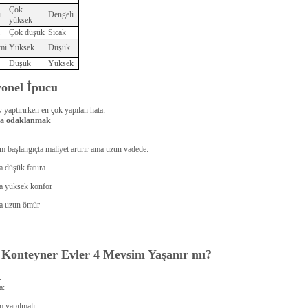
Çok
ı
Dengeli
yüksek
Çok düşük
Sıcak
imi
Yüksek
Düşük
Düşük
Yüksek
yonel İpucu
 yaptırırken en çok yapılan hata:
ata odaklanmak
tım başlangıçta maliyet artırır ama uzun vadede:
 düşük fatura
a yüksek konfor
a uzun ömür
 Konteyner Evler 4 Mevsim Yaşanır mı?
.
a:
m yapılmalı