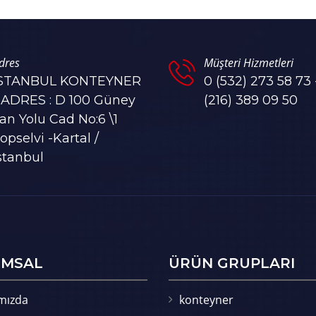
dres
Müşteri Hizmetleri
İSTANBUL KONTEYNER
0 (532) 273 58 73 
 ADRES : D 100 Güney
(216) 389 09 50
an Yolu Cad No:6 \1
opselvi -Kartal /
stanbul
MSAL
ÜRÜN GRUPLARI
mızda
konteyner