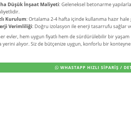
ha Düşük İnşaat Maliyeti
: Geleneksel betonarme yapılarl
iyetlidir.
zlı Kurulum
: Ortalama 2-4 hafta içinde kullanıma hazır hale g
erji Verimliliği
: Doğru izolasyon ile enerji tasarrufu sağla
er evler, hem uygun fiyatlı hem de sürdürülebilir bir yaşam
 yerini alıyor. Siz de bütçenize uygun, konforlu bir konteyner 
WHASTAPP HIZLI SİPARİŞ / DET