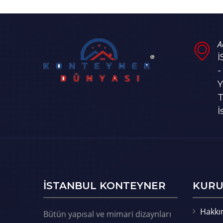
A
-
Y
T
İ
ISTANBUL KONTEYNER
KURU
Hakkı
Bütün yapısal ve mimari dizaynları