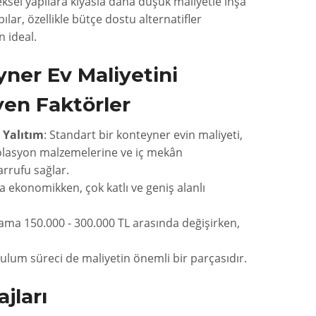
eksel yapılara kıyasla daha düşük maliyetle inşa
ılar, özellikle bütçe dostu alternatifler
n ideal.
ner Ev Maliyetini
yen Faktörler
 Yalıtım
: Standart bir konteyner evin maliyeti,
zolasyon malzemelerine ve iç mekân
arrufu sağlar.
ha ekonomikken, çok katlı ve geniş alanlı
lama 150.000 - 300.000 TL arasında değişirken,
ulum süreci de maliyetin önemli bir parçasıdır.
jları