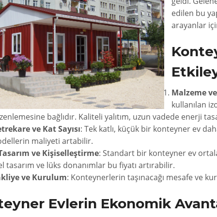
geldi. Gelen
edilen bu yap
arayanlar içi
Kontey
Etkile
Malzeme ve
kullanılan i
zenlemesine bağlıdır. Kaliteli yalıtım, uzun vadede enerji tas
trekare ve Kat Sayısı
: Tek katlı, küçük bir konteyner ev da
dellerin maliyeti artabilir.
 Tasarım ve Kişiselleştirme
: Standart bir konteyner ev orta
el tasarım ve lüks donanımlar bu fiyatı artırabilir.
kliye ve Kurulum
: Konteynerlerin taşınacağı mesafe ve kur
eyner Evlerin Ekonomik Avanta