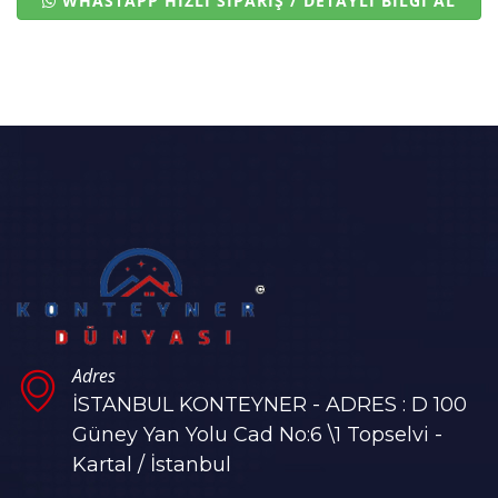
WHASTAPP HIZLI SİPARİŞ / DETAYLI BİLGİ AL
Adres
İSTANBUL KONTEYNER - ADRES : D 100
Güney Yan Yolu Cad No:6 \1 Topselvi -
Kartal / İstanbul