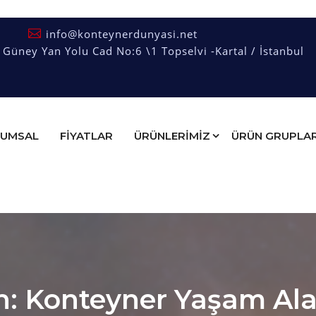
info@konteynerdunyasi.net
üney Yan Yolu Cad No:6 \1 Topselvi -Kartal / İstanbul
UMSAL
FIYATLAR
ÜRÜNLERİMİZ
ÜRÜN GRUPLAR
: Konteyner Yaşam Alan