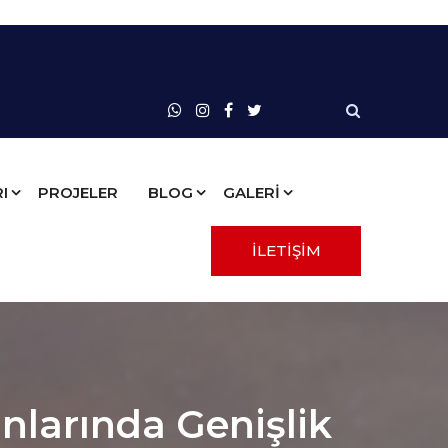
I
PROJELER
BLOG
GALERİ
İLETİŞİM
larında Genişlik