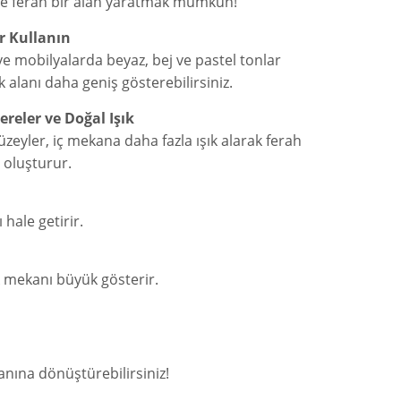
ve ferah bir alan yaratmak mümkün!
r Kullanın
e mobilyalarda beyaz, bej ve pastel tonlar
 alanı daha geniş gösterebilirsiniz.
reler ve Doğal Işık
zeyler, iç mekana daha fazla ışık alarak ferah
 oluşturur.
hale getirir.
ak mekanı büyük gösterir.
nına dönüştürebilirsiniz!