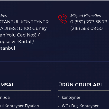
dres
Müşteri Hizmetleri
İSTANBUL KONTEYNER
0 (532) 273 58 73 
 ADRES : D 100 Güney
(216) 389 09 50
an Yolu Cad No:6 \1
opselvi -Kartal /
stanbul
MSAL
ÜRÜN GRUPLARI
mızda
konteyner
ul Konteyner Fiyatları
WC / Duş Konteyner