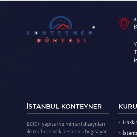
A
-
Y
T
İ
ISTANBUL KONTEYNER
KURU
Hakkı
Bütün yapısal ve mimari dizaynları
ile mühendislik hesapları bilgisayar
İstanb