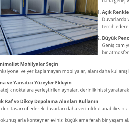
daha geniş 
Açık Renkle
Duvarlarda v
tercih ederek
Büyük Pence
Geniş cam yü
bir atmosfer
nimalist Mobilyalar Seçin
nksiyonel ve yer kaplamayan mobilyalar, alanı daha kullanışlı 
na ve Yansıtıcı Yüzeyler Ekleyin
ratejik noktalara yerleştirilen aynalar, derinlik hissi yaratar
ık Raf ve Dikey Depolama Alanları Kullanın
rden tasarruf ederek duvarları daha verimli kullanabilirsiniz.
okunuşlarla konteyner evinizi küçük ama ferah bir yaşam ala