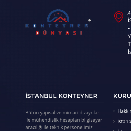
A
-
Y
T
İ
ISTANBUL KONTEYNER
KURU
Hakkı
Bütün yapısal ve mimari dizaynları
ile mühendislik hesapları bilgisayar
İstanb
aracılığı ile teknik personelimiz