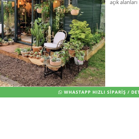
açık alanları
WHASTAPP HIZLI SİPARİŞ / DET