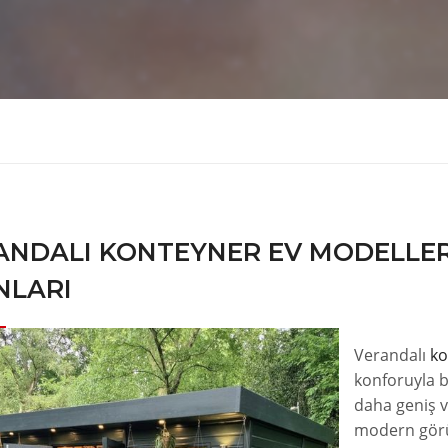
ANDALI KONTEYNER EV MODELLER
NLARI
Verandalı
ko
konforuyla b
daha geniş ve
modern görü