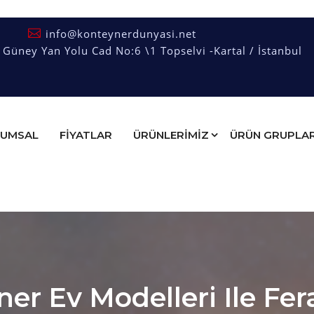
info@konteynerdunyasi.net
üney Yan Yolu Cad No:6 \1 Topselvi -Kartal / İstanbul
UMSAL
FIYATLAR
ÜRÜNLERİMİZ
ÜRÜN GRUPLAR
er Ev Modelleri Ile Fe