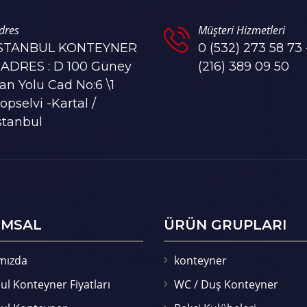
dres
Müşteri Hizmetleri
İSTANBUL KONTEYNER
0 (532) 273 58 73 
 ADRES : D 100 Güney
(216) 389 09 50
an Yolu Cad No:6 \1
opselvi -Kartal /
stanbul
MSAL
ÜRÜN GRUPLARI
mızda
konteyner
ul Konteyner Fiyatları
WC / Duş Konteyner