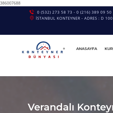
386007688
0 (532) 273 58 73 - 0 (216) 389 09 50
İSTANBUL KONTEYNER - ADRES : D 100 G
ANASAYFA
KUR
Verandalı Konteyn