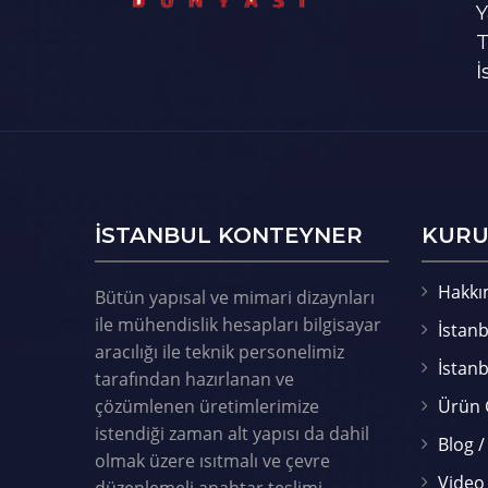
Y
T
İ
ISTANBUL KONTEYNER
KURU
Hakkı
Bütün yapısal ve mimari dizaynları
ile mühendislik hesapları bilgisayar
İstanb
aracılığı ile teknik personelimiz
İstan
tarafından hazırlanan ve
çözümlenen üretimlerimize
Ürün 
istendiği zaman alt yapısı da dahil
Blog /
olmak üzere ısıtmalı ve çevre
Video 