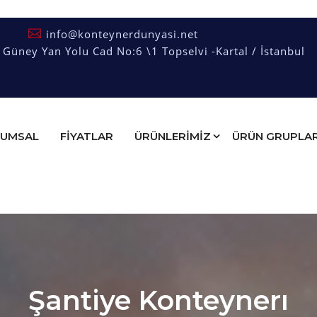
info@konteynerdunyasi.net
üney Yan Yolu Cad No:6 \1 Topselvi -Kartal / İstanbul
UMSAL
FIYATLAR
ÜRÜNLERİMİZ
ÜRÜN GRUPLAR
Şantiye Konteynerı