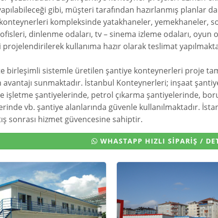
apılabileceği gibi, müşteri tarafından hazırlanmış planlar 
 konteynerleri kompleksinde yatakhaneler, yemekhaneler, s
ofisleri, dinlenme odaları, tv – sinema izleme odaları, oyun o
i projelendirilerek kullanıma hazır olarak teslimat yapılmakta
 birleşimli sistemle üretilen şantiye konteynerleri proje
avantajı sunmaktadır. İstanbul Konteynerleri; inşaat şantiy
 işletme şantiyelerinde, petrol çıkarma şantiyelerinde, bor
erinde vb. şantiye alanlarında güvenle kullanılmaktadır. İst
tış sonrası hizmet güvencesine sahiptir.
WHASTAPP HIZLI SİPARİŞ / DET