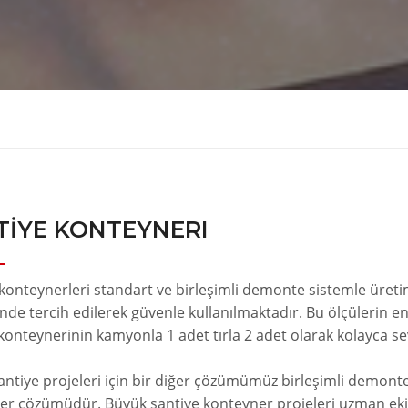
TIYE KONTEYNERI
konteynerleri standart ve birleşimli demonte sistemle üreti
e tercih edilerek güvenle kullanılmaktadır. Bu ölçülerin en
konteynerinin kamyonla 1 adet tırla 2 adet olarak kolayca se
ntiye projeleri için bir diğer çözümümüz birleşimli demonte t
er çözümüdür. Büyük şantiye konteyner projeleri uzman ekip