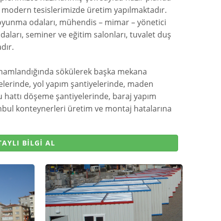
da modern tesislerimizde üretim yapılmaktadır.
oyunma odaları, mühendis – mimar – yönetici
daları, seminer ve eğitim salonları, tuvalet duş
dır.
 tamamlandığında sökülerek başka mekana
elerinde, yol yapım şantiyelerinde, maden
u hattı döşeme şantiyelerinde, baraj yapım
anbul konteynerleri üretim ve montaj hatalarına
AYLI BİLGİ AL