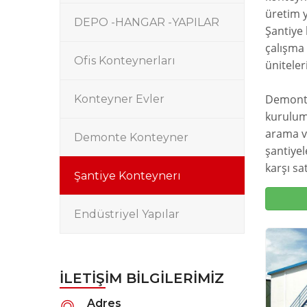
üretim y
DEPO -HANGAR -YAPILAR
Şantiye
çalışma 
Ofis Konteynerları
üniteler
Demonte
Konteyner Evler
kurulum 
arama ve
Demonte Konteyner
şantiyel
karşı sa
Şantiye Konteynerı
Endüstriyel Yapılar
İLETIŞIM BILGILERIMIZ
Adres