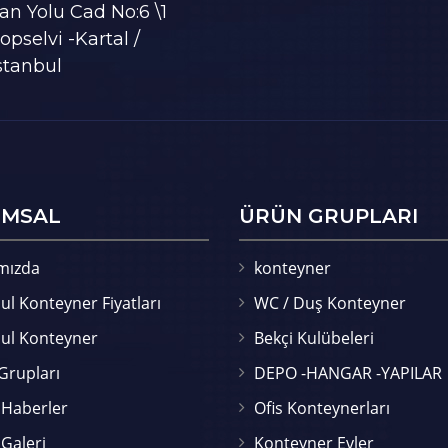
an Yolu Cad No:6 \1
opselvi -Kartal /
stanbul
MSAL
ÜRÜN GRUPLARI
mızda
konteyner
ul Konteyner Fiyatları
WC / Duş Konteyner
bul Konteyner
Bekçi Kulübeleri
Grupları
DEPO -HANGAR -YAPILAR
 Haberler
Ofis Konteynerları
Galeri
Konteyner Evler